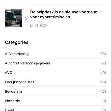
De helpdesk is de nieuwe voordeur
voor cybercriminelen
juli 31, 2026
Categories
AI Verordening
(68)
Autoriteit Persoonsgegevens
(22)
AVG
(49)
Bedrijfscontinuïteit
(13)
Bewustzijn
(16)
Biometrie
(1)
Cloud
(3)