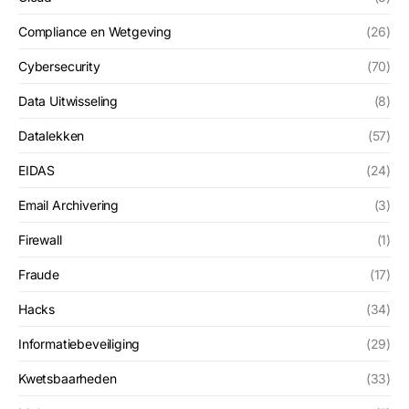
Compliance en Wetgeving
(26)
Cybersecurity
(70)
Data Uitwisseling
(8)
Datalekken
(57)
EIDAS
(24)
Email Archivering
(3)
Firewall
(1)
Fraude
(17)
Hacks
(34)
Informatiebeveiliging
(29)
Kwetsbaarheden
(33)