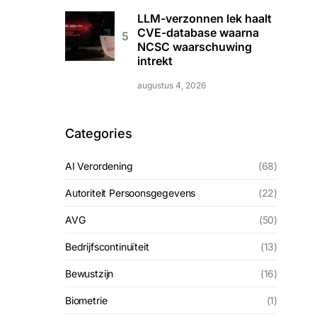
LLM-verzonnen lek haalt
CVE-database waarna
NCSC waarschuwing
intrekt
augustus 4, 2026
Categories
AI Verordening
(68)
Autoriteit Persoonsgegevens
(22)
AVG
(50)
Bedrijfscontinuïteit
(13)
Bewustzijn
(16)
Biometrie
(1)