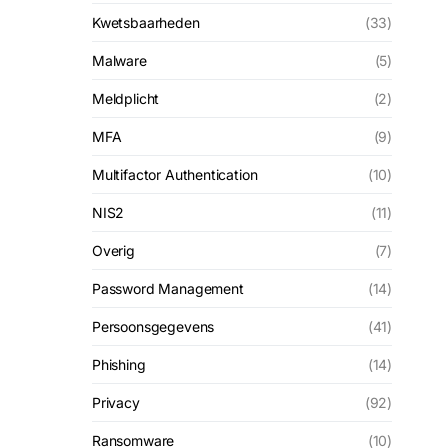
Kwetsbaarheden
(33)
Malware
(5)
Meldplicht
(2)
MFA
(9)
Multifactor Authentication
(10)
NIS2
(11)
Overig
(7)
Password Management
(14)
Persoonsgegevens
(41)
Phishing
(14)
Privacy
(92)
Ransomware
(10)