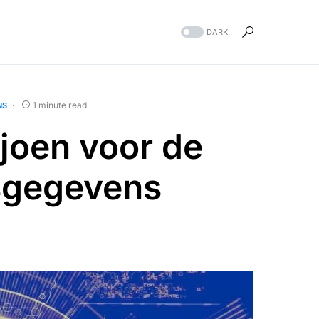
DARK
1 minute read
NS
ljoen voor de
nsgegevens