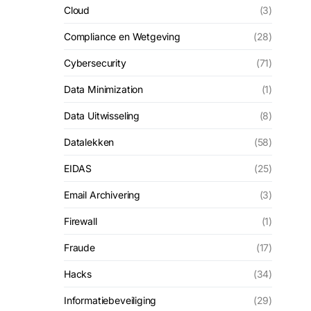
Cloud
(3)
Compliance en Wetgeving
(28)
Cybersecurity
(71)
Data Minimization
(1)
Data Uitwisseling
(8)
Datalekken
(58)
EIDAS
(25)
Email Archivering
(3)
Firewall
(1)
Fraude
(17)
Hacks
(34)
Informatiebeveiliging
(29)