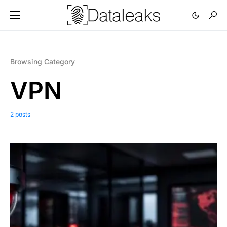
Browsing Category
VPN
2 posts