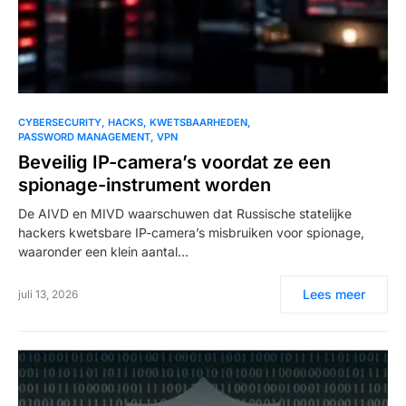
CYBERSECURITY
HACKS
KWETSBAARHEDEN
PASSWORD MANAGEMENT
VPN
Beveilig IP-camera’s voordat ze een
spionage-instrument worden
De AIVD en MIVD waarschuwen dat Russische statelijke
hackers kwetsbare IP-camera’s misbruiken voor spionage,
waaronder een klein aantal…
Lees meer
juli 13, 2026