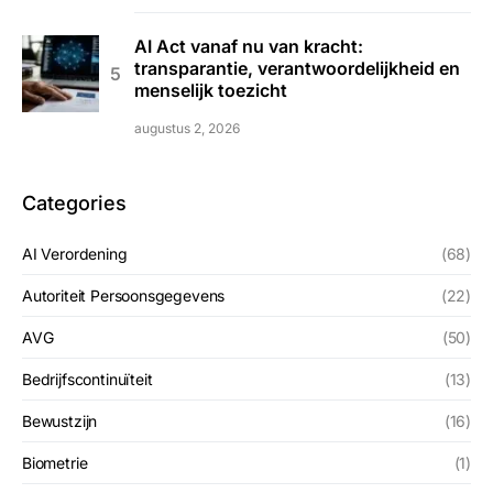
AI Act vanaf nu van kracht:
transparantie, verantwoordelijkheid en
menselijk toezicht
augustus 2, 2026
Categories
AI Verordening
(68)
Autoriteit Persoonsgegevens
(22)
AVG
(50)
Bedrijfscontinuïteit
(13)
Bewustzijn
(16)
Biometrie
(1)