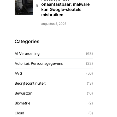
onaantastbaar: malware
kan Google-sleutels
misbruiken
augustus 5, 2026
Categories
AI Verordening
(68)
Autoriteit Persoonsgegevens
(22)
AVG
(50)
Bedrijfscontinuïteit
(13)
Bewustzijn
(16)
Biometrie
(2)
Cloud
(3)