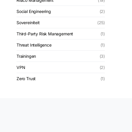
Risico Management
(19)
Social Engineering
(2)
Sovereiniteit
(25)
Third-Party Risk Management
(1)
Threat Intelligence
(1)
Trainingen
(3)
VPN
(2)
Zero Trust
(1)