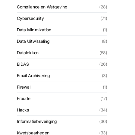
Compliance en Wetgeving
(28)
Cybersecurity
(71)
Data Minimization
(1)
Data Uitwisseling
(8)
Datalekken
(58)
EIDAS
(26)
Email Archivering
(3)
Firewall
(1)
Fraude
(17)
Hacks
(34)
Informatiebeveiliging
(30)
Kwetsbaarheden
(33)