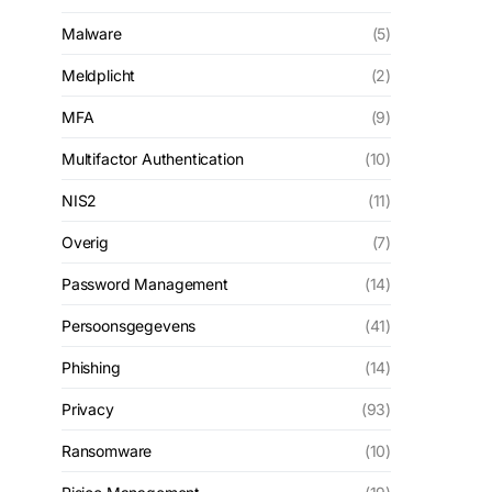
Malware
(5)
Meldplicht
(2)
MFA
(9)
Multifactor Authentication
(10)
NIS2
(11)
Overig
(7)
Password Management
(14)
Persoonsgegevens
(41)
Phishing
(14)
Privacy
(93)
Ransomware
(10)