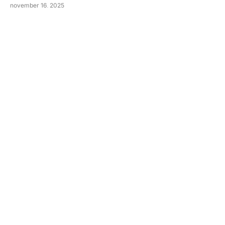
november 16, 2025
RTV Noord bevestigt dat de recente hack een
ransomware-aanval was waarbij systemen zijn
versleuteld en data is gestolen.