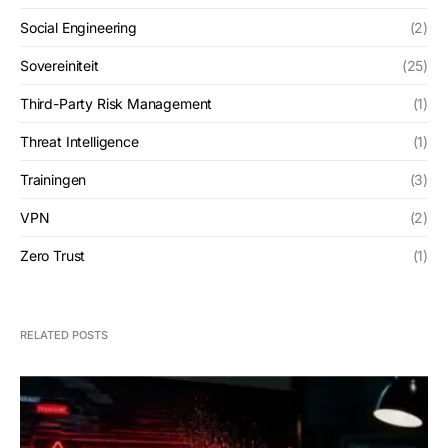
Social Engineering
(2)
Sovereiniteit
(25)
Third-Party Risk Management
(1)
Threat Intelligence
(1)
Trainingen
(3)
VPN
(2)
Zero Trust
(1)
RELATED POSTS