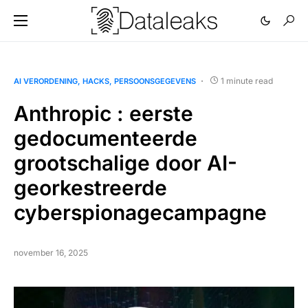
1 minute read
AI VERORDENING
HACKS
PERSOONSGEGEVENS
Anthropic : eerste
gedocumenteerde
grootschalige door AI-
georkestreerde
cyberspionagecampagne
november 16, 2025