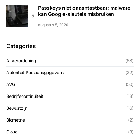
Passkeys niet onaantastbaar: malware
kan Google-sleutels misbruiken
augustus 5, 2026
Categories
AI Verordening
(68)
Autoriteit Persoonsgegevens
(22)
AVG
(50)
Bedrijfscontinuïteit
(13)
Bewustzijn
(16)
Biometrie
(2)
Cloud
(3)