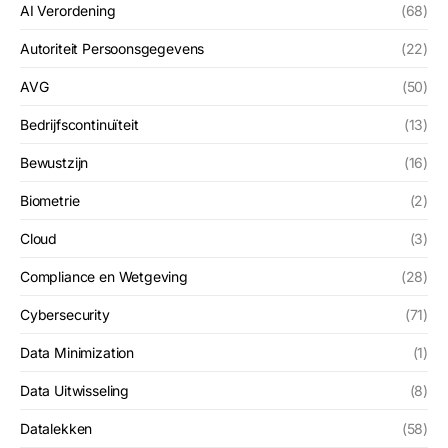
AI Verordening
(68)
Autoriteit Persoonsgegevens
(22)
AVG
(50)
Bedrijfscontinuïteit
(13)
Bewustzijn
(16)
Biometrie
(2)
Cloud
(3)
Compliance en Wetgeving
(28)
Cybersecurity
(71)
Data Minimization
(1)
Data Uitwisseling
(8)
Datalekken
(58)