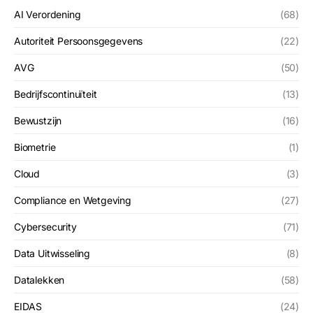
AI Verordening
(68)
Autoriteit Persoonsgegevens
(22)
AVG
(50)
Bedrijfscontinuïteit
(13)
Bewustzijn
(16)
Biometrie
(1)
Cloud
(3)
Compliance en Wetgeving
(27)
Cybersecurity
(71)
Data Uitwisseling
(8)
Datalekken
(58)
EIDAS
(24)