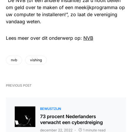
“De NVB (of een andere instantie) zal u nooit bellen
om geld over te maken of een meekijkprogramma op
uw computer te installeren!”, zo laat de vereniging
vandaag weten.
Lees meer over dit onderwerp op:
NVB
nvb
vishing
PREVIOUS POST
BEWUSTZIJN
73 procent Nederlanders
verwacht een cyberdreiging
december 22, 2022
1 minute read