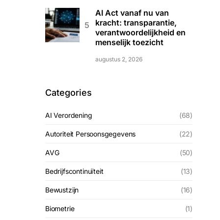
AI Act vanaf nu van
kracht: transparantie,
verantwoordelijkheid en
menselijk toezicht
augustus 2, 2026
Categories
AI Verordening
(68)
Autoriteit Persoonsgegevens
(22)
AVG
(50)
Bedrijfscontinuïteit
(13)
Bewustzijn
(16)
Biometrie
(1)