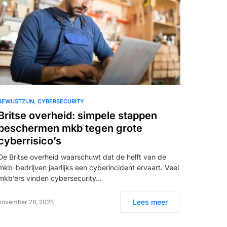
BEWUSTZIJN
CYBERSECURITY
Britse overheid: simpele stappen
beschermen mkb tegen grote
cyberrisico’s
De Britse overheid waarschuwt dat de helft van de
mkb-bedrijven jaarlijks een cyberincident ervaart. Veel
mkb’ers vinden cybersecurity…
Lees meer
november 28, 2025