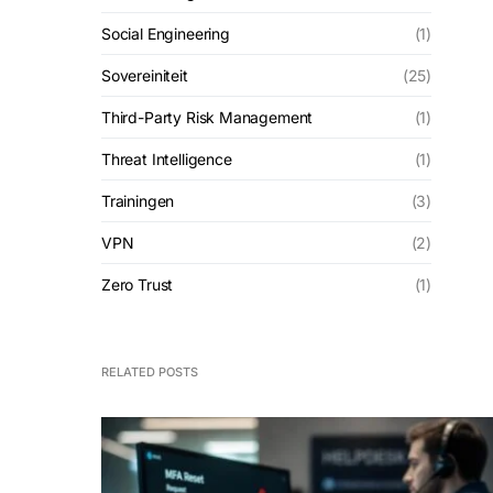
Social Engineering
(1)
Sovereiniteit
(25)
Third-Party Risk Management
(1)
Threat Intelligence
(1)
Trainingen
(3)
VPN
(2)
Zero Trust
(1)
RELATED POSTS