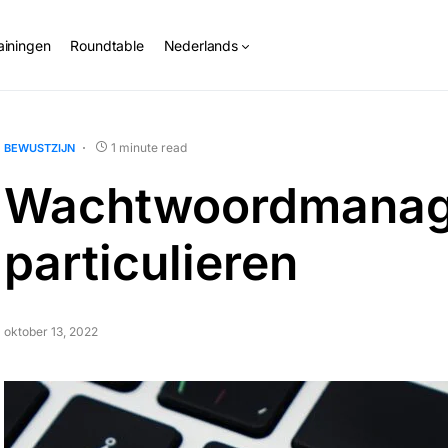
ainingen
Roundtable
Nederlands
1 minute read
BEWUSTZIJN
Wachtwoordmanag
particulieren
oktober 13, 2022