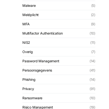
Malware
(5)
Meldplicht
(2)
MFA
(9)
Multifactor Authentication
(10)
NIS2
(11)
Overig
(7)
Password Management
(14)
Persoonsgegevens
(41)
Phishing
(14)
Privacy
(91)
Ransomware
(10)
Risico Management
(19)