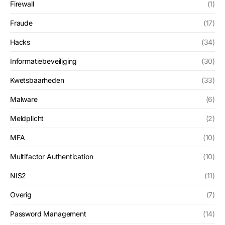
Firewall
(1)
Fraude
(17)
Hacks
(34)
Informatiebeveiliging
(30)
Kwetsbaarheden
(33)
Malware
(6)
Meldplicht
(2)
MFA
(10)
Multifactor Authentication
(10)
NIS2
(11)
Overig
(7)
Password Management
(14)