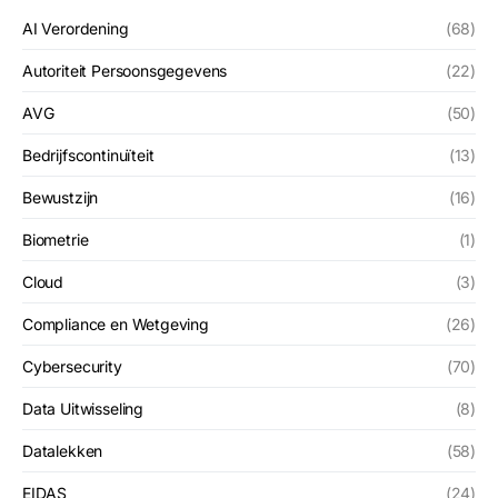
AI Verordening
(68)
Autoriteit Persoonsgegevens
(22)
AVG
(50)
Bedrijfscontinuïteit
(13)
Bewustzijn
(16)
Biometrie
(1)
Cloud
(3)
Compliance en Wetgeving
(26)
Cybersecurity
(70)
Data Uitwisseling
(8)
Datalekken
(58)
EIDAS
(24)