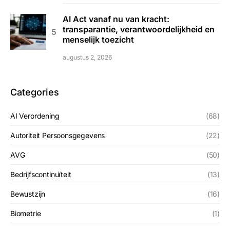
AI Act vanaf nu van kracht:
transparantie, verantwoordelijkheid en
menselijk toezicht
augustus 2, 2026
Categories
AI Verordening
(68)
Autoriteit Persoonsgegevens
(22)
AVG
(50)
Bedrijfscontinuïteit
(13)
Bewustzijn
(16)
Biometrie
(1)