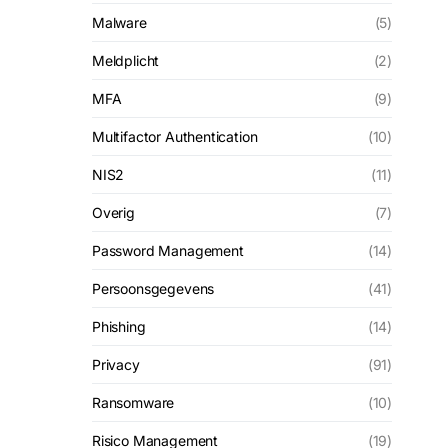
Malware
(5)
Meldplicht
(2)
MFA
(9)
Multifactor Authentication
(10)
NIS2
(11)
Overig
(7)
Password Management
(14)
Persoonsgegevens
(41)
Phishing
(14)
Privacy
(91)
Ransomware
(10)
Risico Management
(19)