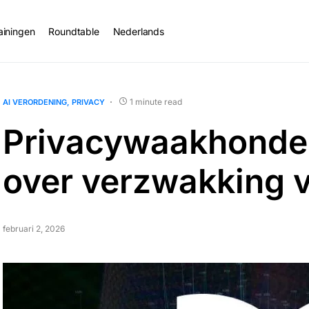
ainingen
Roundtable
Nederlands
1 minute read
AI VERORDENING
PRIVACY
Privacywaakhonden
over verzwakking v
februari 2, 2026