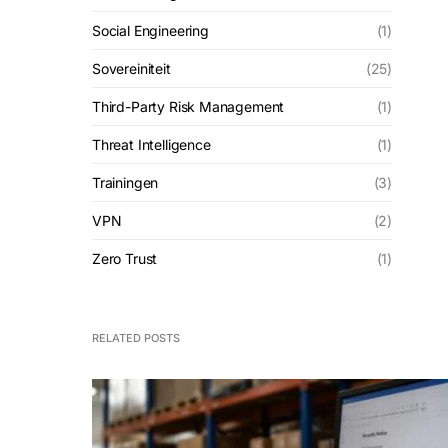
Social Engineering
(1)
Sovereiniteit
(25)
Third-Party Risk Management
(1)
Threat Intelligence
(1)
Trainingen
(3)
VPN
(2)
Zero Trust
(1)
RELATED POSTS