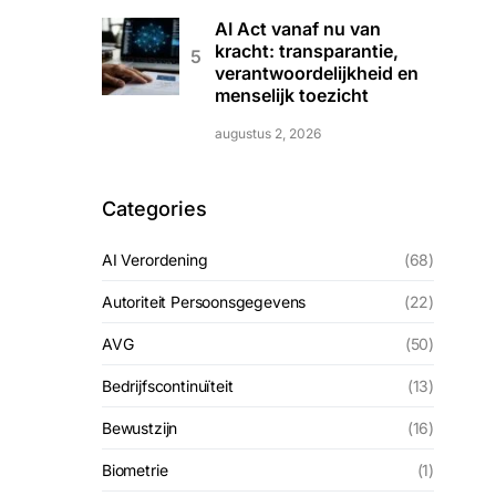
AI Act vanaf nu van
kracht: transparantie,
verantwoordelijkheid en
menselijk toezicht
augustus 2, 2026
Categories
AI Verordening
(68)
Autoriteit Persoonsgegevens
(22)
AVG
(50)
Bedrijfscontinuïteit
(13)
Bewustzijn
(16)
Biometrie
(1)