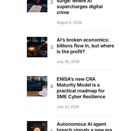
surge: where AI
supercharges digital
crime
August 4, 2026
AI’s broken economics:
billions flow in, but where
is the profit?
July 30, 2026
ENISA’s new CRA
Maturity Model is a
practical roadmap for
SME Cyber Resilience
July 23, 2026
Autonomous AI agent
breach signals a new era