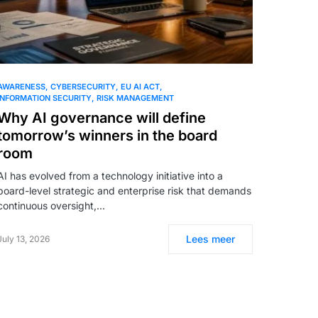
AWARENESS
CYBERSECURITY
EU AI ACT
INFORMATION SECURITY
RISK MANAGEMENT
Why AI governance will define
tomorrow’s winners in the board
room
AI has evolved from a technology initiative into a
board-level strategic and enterprise risk that demands
continuous oversight,…
Lees meer
July 13, 2026