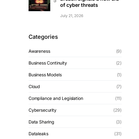
of cyber threats
July 21, 2026
Categories
Awareness
(9)
Business Continuity
(2)
Business Models
(1)
Cloud
(7)
Compliance and Legislation
(11)
Cybersecurity
(29)
Data Sharing
(3)
Dataleaks
(31)