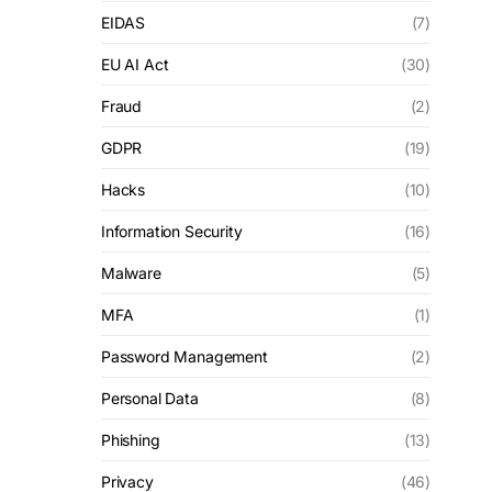
EIDAS
(7)
EU AI Act
(30)
Fraud
(2)
GDPR
(19)
Hacks
(10)
Information Security
(16)
Malware
(5)
MFA
(1)
Password Management
(2)
Personal Data
(8)
Phishing
(13)
Privacy
(46)