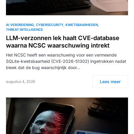
AI VERORDENING
CYBERSECURITY
KWETSBAARHEDEN
THREAT INTELLIGENCE
LLM-verzonnen lek haalt CVE-database
waarna NCSC waarschuwing intrekt
Het NCSC heeft een waarschuwing voor een vermeende
SQLite-kwetsbaarheid (CVE-2026-51302) ingetrokken nadat
bleek dat de bug waarschijnlijk door…
Lees meer
augustus 4, 2026