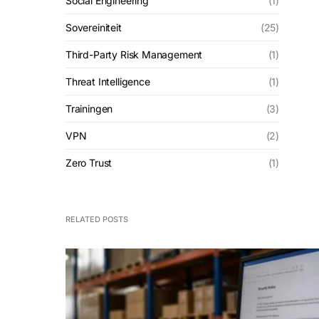
Social Engineering
(1)
Sovereiniteit
(25)
Third-Party Risk Management
(1)
Threat Intelligence
(1)
Trainingen
(3)
VPN
(2)
Zero Trust
(1)
RELATED POSTS