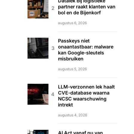
Datalek bij logistieke
partner raakt klanten van
bol en de Bijenkorf
augustus 6, 2026
Passkeys niet
onaantastbaar: malware
kan Google-sleutels
misbruiken
augustus 5, 2026
LLM-verzonnen lek haalt
CVE-database waarna
NCSC waarschuwing
intrekt
augustus 4, 2026
AI Act vanaf nu van