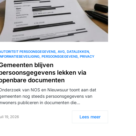
AUTORITEIT PERSOONSGEGEVENS
AVG
DATALEKKEN
INFORMATIEBEVEILIGING
PERSOONSGEGEVENS
PRIVACY
Gemeenten blijven
persoonsgegevens lekken via
openbare documenten
Onderzoek van NOS en Nieuwsuur toont aan dat
gemeenten nog steeds persoonsgegevens van
inwoners publiceren in documenten die…
Lees meer
juli 19, 2026