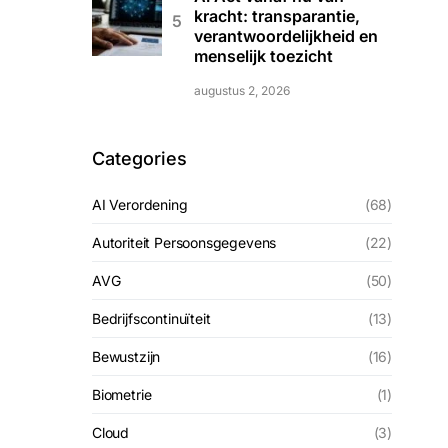
kracht: transparantie,
verantwoordelijkheid en
menselijk toezicht
augustus 2, 2026
Categories
AI Verordening
(68)
Autoriteit Persoonsgegevens
(22)
AVG
(50)
Bedrijfscontinuïteit
(13)
Bewustzijn
(16)
Biometrie
(1)
Cloud
(3)