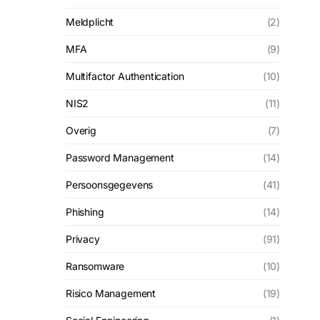
Meldplicht
(2)
MFA
(9)
Multifactor Authentication
(10)
NIS2
(11)
Overig
(7)
Password Management
(14)
Persoonsgegevens
(41)
Phishing
(14)
Privacy
(91)
Ransomware
(10)
Risico Management
(19)