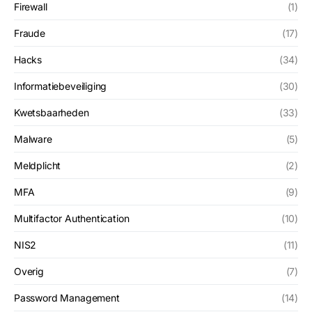
Firewall
(1)
Fraude
(17)
Hacks
(34)
Informatiebeveiliging
(30)
Kwetsbaarheden
(33)
Malware
(5)
Meldplicht
(2)
MFA
(9)
Multifactor Authentication
(10)
NIS2
(11)
Overig
(7)
Password Management
(14)