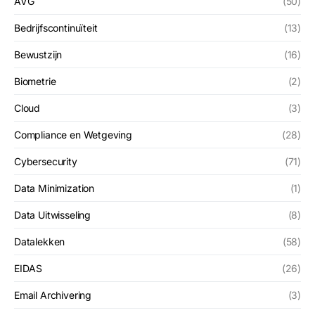
AVG
(50)
Bedrijfscontinuïteit
(13)
Bewustzijn
(16)
Biometrie
(2)
Cloud
(3)
Compliance en Wetgeving
(28)
Cybersecurity
(71)
Data Minimization
(1)
Data Uitwisseling
(8)
Datalekken
(58)
EIDAS
(26)
Email Archivering
(3)