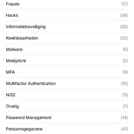
Fraude
(17)
Hacks
(34)
Informatiebeveiliging
(30)
Kwetsbaarheden
(33)
Malware
(5)
Meldplicht
(2)
MFA
(9)
Multifactor Authentication
(10)
NIS2
(11)
Overig
(7)
Password Management
(14)
Persoonsgegevens
(41)