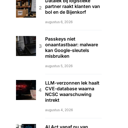
Datalek bij logistieke
partner raakt klanten van
bol en de Bijenkorf
augustus 6, 2026
Passkeys niet
onaantastbaar: malware
kan Google-sleutels
misbruiken
augustus 5, 2026
LLM-verzonnen lek haalt
CVE-database waarna
NCSC waarschuwing
intrekt
augustus 4, 2026
AI Act vanaf nu van