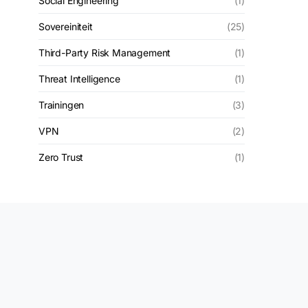
Social Engineering
(1)
Sovereiniteit
(25)
Third-Party Risk Management
(1)
Threat Intelligence
(1)
Trainingen
(3)
VPN
(2)
Zero Trust
(1)