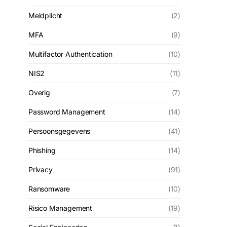
Meldplicht
(2)
MFA
(9)
Multifactor Authentication
(10)
NIS2
(11)
Overig
(7)
Password Management
(14)
Persoonsgegevens
(41)
Phishing
(14)
Privacy
(91)
Ransomware
(10)
Risico Management
(19)