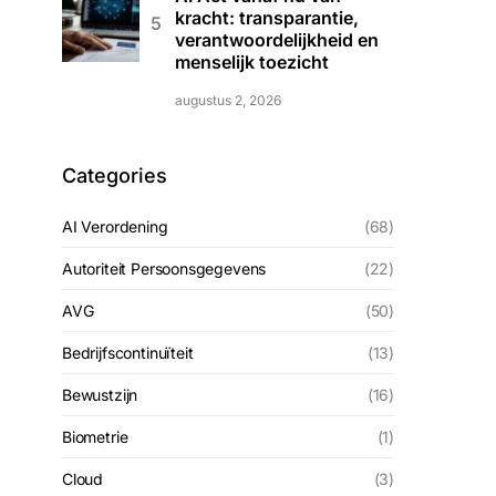
kracht: transparantie,
verantwoordelijkheid en
menselijk toezicht
augustus 2, 2026
Categories
AI Verordening
(68)
Autoriteit Persoonsgegevens
(22)
AVG
(50)
Bedrijfscontinuïteit
(13)
Bewustzijn
(16)
Biometrie
(1)
Cloud
(3)