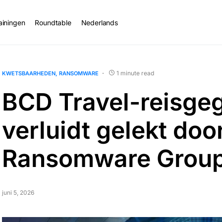
ainingen
Roundtable
Nederlands
1 minute read
KWETSBAARHEDEN
RANSOMWARE
BCD Travel-reisge
verluidt gelekt do
Ransomware Grou
juni 5, 2026