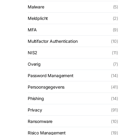
Malware
(5)
Meldplicht
(2)
MFA
(9)
Multifactor Authentication
(10)
NIS2
(11)
Overig
(7)
Password Management
(14)
Persoonsgegevens
(41)
Phishing
(14)
Privacy
(91)
Ransomware
(10)
Risico Management
(19)