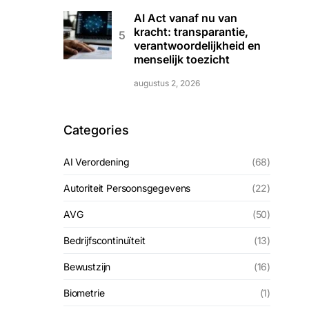
AI Act vanaf nu van
kracht: transparantie,
verantwoordelijkheid en
menselijk toezicht
augustus 2, 2026
Categories
AI Verordening
(68)
Autoriteit Persoonsgegevens
(22)
AVG
(50)
Bedrijfscontinuïteit
(13)
Bewustzijn
(16)
Biometrie
(1)