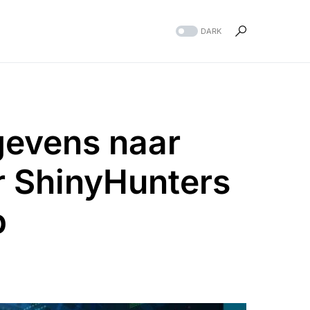
DARK
gevens naar
or ShinyHunters
p