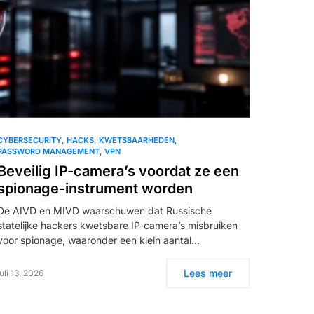
CYBERSECURITY
HACKS
KWETSBAARHEDEN
PASSWORD MANAGEMENT
VPN
Beveilig IP-camera’s voordat ze een
spionage-instrument worden
De AIVD en MIVD waarschuwen dat Russische
statelijke hackers kwetsbare IP-camera’s misbruiken
voor spionage, waaronder een klein aantal…
Lees meer
juli 13, 2026