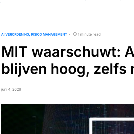
1 minute read
AI VERORDENING
RISICO MANAGEMENT
MIT waarschuwt: AI
blijven hoog, zelfs 
juni 4, 2026