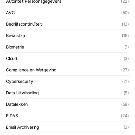
Autoriteit Persoonsgegevens
(22)
AVG
(50)
Bedrijfscontinuïteit
(13)
Bewustzijn
(16)
Biometrie
(1)
Cloud
(3)
Compliance en Wetgeving
(27)
Cybersecurity
(71)
Data Uitwisseling
(8)
Datalekken
(58)
EIDAS
(24)
Email Archivering
(3)