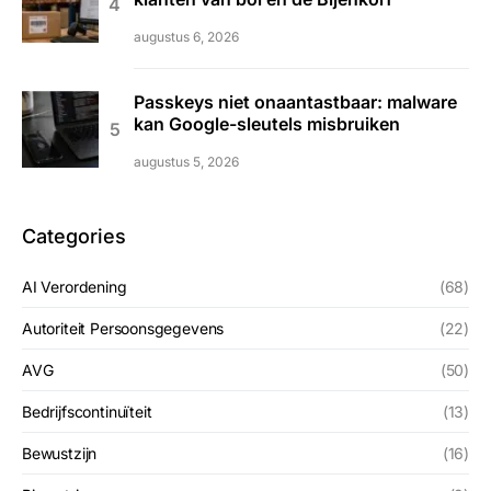
augustus 6, 2026
Passkeys niet onaantastbaar: malware
kan Google-sleutels misbruiken
augustus 5, 2026
Categories
AI Verordening
(68)
Autoriteit Persoonsgegevens
(22)
AVG
(50)
Bedrijfscontinuïteit
(13)
Bewustzijn
(16)