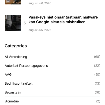
augustus 6, 2026
Passkeys niet onaantastbaar: malware
kan Google-sleutels misbruiken
augustus 5, 2026
Categories
AI Verordening
(68)
Autoriteit Persoonsgegevens
(22)
AVG
(50)
Bedrijfscontinuïteit
(13)
Bewustzijn
(16)
Biometrie
(2)