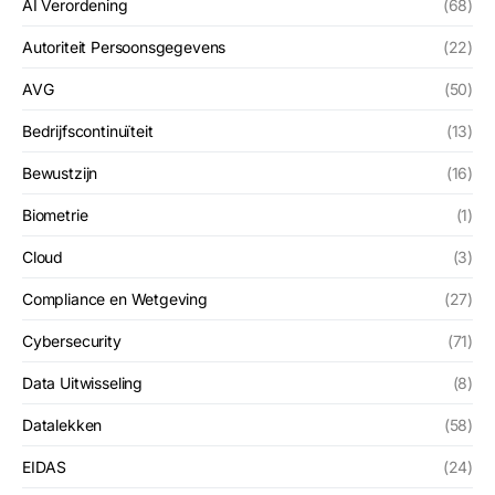
AI Verordening
(68)
Autoriteit Persoonsgegevens
(22)
AVG
(50)
Bedrijfscontinuïteit
(13)
Bewustzijn
(16)
Biometrie
(1)
Cloud
(3)
Compliance en Wetgeving
(27)
Cybersecurity
(71)
Data Uitwisseling
(8)
Datalekken
(58)
EIDAS
(24)