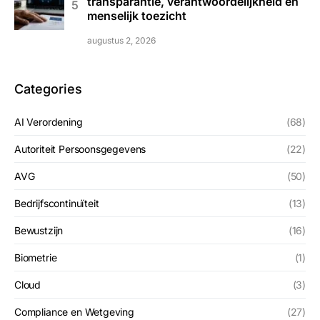
transparantie, verantwoordelijkheid en
menselijk toezicht
augustus 2, 2026
Categories
AI Verordening
(68)
Autoriteit Persoonsgegevens
(22)
AVG
(50)
Bedrijfscontinuïteit
(13)
Bewustzijn
(16)
Biometrie
(1)
Cloud
(3)
Compliance en Wetgeving
(27)