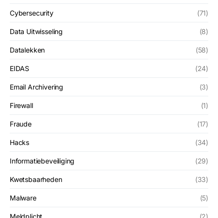
Cybersecurity
(71)
Data Uitwisseling
(8)
Datalekken
(58)
EIDAS
(24)
Email Archivering
(3)
Firewall
(1)
Fraude
(17)
Hacks
(34)
Informatiebeveiliging
(29)
Kwetsbaarheden
(33)
Malware
(5)
Meldplicht
(2)