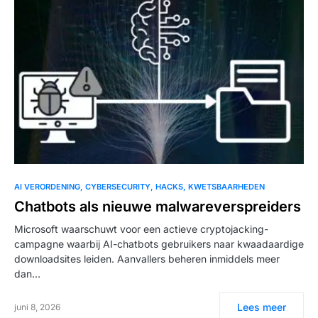
AI VERORDENING
CYBERSECURITY
HACKS
KWETSBAARHEDEN
Chatbots als nieuwe malwareverspreiders
Microsoft waarschuwt voor een actieve cryptojacking-
campagne waarbij AI-chatbots gebruikers naar kwaadaardige
downloadsites leiden. Aanvallers beheren inmiddels meer
dan…
Lees meer
juni 8, 2026