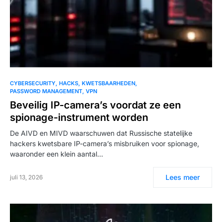
CYBERSECURITY
HACKS
KWETSBAARHEDEN
PASSWORD MANAGEMENT
VPN
Beveilig IP-camera’s voordat ze een
spionage-instrument worden
De AIVD en MIVD waarschuwen dat Russische statelijke
hackers kwetsbare IP-camera’s misbruiken voor spionage,
waaronder een klein aantal…
Lees meer
juli 13, 2026